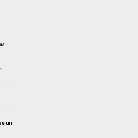
sas
s
a»
ue un