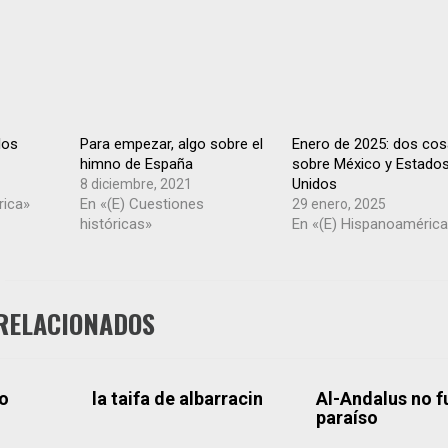
los
Para empezar, algo sobre el
Enero de 2025: dos co
himno de España
sobre México y Estado
Unidos
8 diciembre, 2021
rica»
En «(E) Cuestiones
29 enero, 2025
históricas»
En «(E) Hispanoaméric
RELACIONADOS
yo
la taifa de albarracin
Al-Andalus no f
paraíso