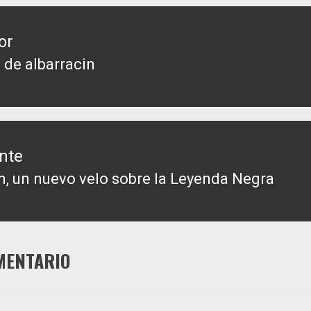
or
a de albarracin
da
or:
nte
am, un nuevo velo sobre la Leyenda Negra
da
nte:
MENTARIO