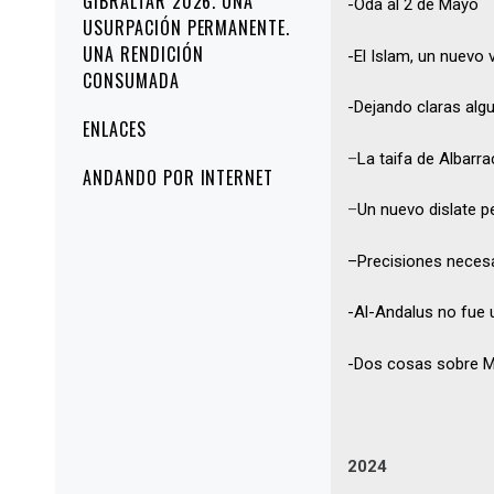
GIBRALTAR 2026. UNA
-Oda al 2 de Mayo
USURPACIÓN PERMANENTE.
UNA RENDICIÓN
-El Islam, un nuevo
CONSUMADA
-Dejando claras alg
ENLACES
–
La taifa de Albarra
ANDANDO POR INTERNET
–
Un nuevo dislate pe
–
Precisiones neces
-Al-Andalus no fue 
-Dos cosas sobre M
2024